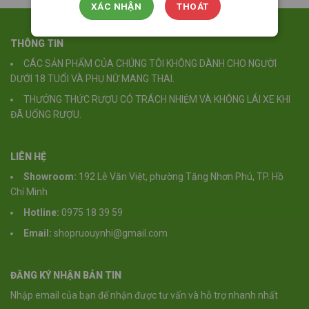
XÁC NHẬN
THOÁT
THÔNG TIN
CÁC SẢN PHẨM CỦA CHÚNG TÔI KHÔNG DÀNH CHO NGƯỜI
DƯỚI 18 TUỔI VÀ PHỤ NỮ MANG THAI.
THƯỞNG THỨC RƯỢU CÓ TRÁCH NHIỆM VÀ KHÔNG LÁI XE KHI
ĐÃ UỐNG RƯỢU.
LIÊN HỆ
Showroom:
192 Lê Văn Việt, phường Tăng Nhơn Phú, TP. Hồ
Chí Minh
Hotline:
0975 18 39 59
Email:
shopruouynhi@gmail.com
ĐĂNG KÝ NHẬN BẢN TIN
Nhập email của bạn để nhận được tư vấn và hỗ trợ nhanh nhất