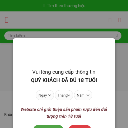
Skip
Tìm theo thương hiệu
to
content
Tìm
kiếm:
Bia Đức
Trang chủ
/
Bia nhập
/
Bia Đức
Vui lòng cung cấp thông tin
LỌC
QUÝ KHÁCH ĐÃ ĐỦ 18 TUỔI
Website chỉ giới thiệu sản phẩm rượu đến đối
Không tìm thấy sản phẩm nào khớp với lựa chọn của bạn.
tượng trên 18 tuổi