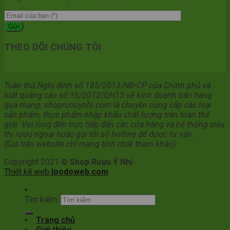
THEO DÕI CHÚNG TÔI
Tuân thủ Nghị định số 185/2013/NĐ-CP của Chính phủ và
luật quảng cáo số 16/2012/QH13 về kinh doanh bán hàng
qua mạng. shopruouynhi.com là chuyên cung cấp các loại
sản phẩm, thực phẩm nhập khẩu chất lượng trên toàn thế
giới. Vui lòng đến trực tiếp đến các cửa hàng và hệ thống siêu
thị rượu ngoại hoặc gọi tới số hotline để được tư vấn.
(Giá trên website chỉ mang tính chất tham khảo)
Copyright 2021 ©
Shop Rượu Ý Nhi
Thiết kế web
loodoweb.com
Tìm kiếm:
Trang chủ
Giới thiệu