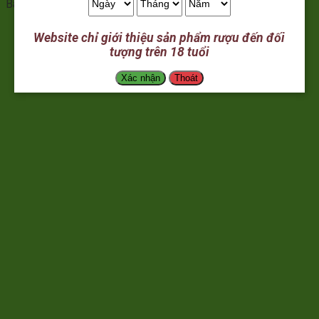
Bán chạy nhất
7 ngày trong tuần
Website chỉ giới thiệu sản phẩm rượu đến đối
tượng trên 18 tuổi
Xác nhận
Thoát