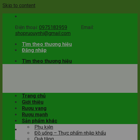
Skip to content
Điện thoại:
0975183959
Email:
shopruouynhi@gmail.com
Tìm theo thương hiệu
Đăng nhập
Tìm theo thương hiệu
Trang chủ
Giới thiệu
Rượu vang
Rượu mạnh
Sản phẩm khác
Phụ kiện
Đồ uống – Thực phẩm nhập khẩu
Quà tặng