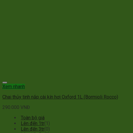
Xem nhanh
Chai thủy tinh nắp cài kín hơi Oxford 1L (Bormioli Rocco)
290.000
VNĐ
Toàn bộ giá
Lên đến 1tr
(1)
Lên đến 3tr
(0)