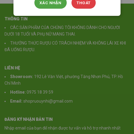
XÁC NHẬN
THOÁT
THÔNG TIN
CÁC SẢN PHẨM CỦA CHÚNG TÔI KHÔNG DÀNH CHO NGƯỜI
DƯỚI 18 TUỔI VÀ PHỤ NỮ MANG THAI.
THƯỞNG THỨC RƯỢU CÓ TRÁCH NHIỆM VÀ KHÔNG LÁI XE KHI
ĐÃ UỐNG RƯỢU.
LIÊN HỆ
Showroom:
192 Lê Văn Việt, phường Tăng Nhơn Phú, TP. Hồ
Chí Minh
Hotline:
0975 18 39 59
Email:
shopruouynhi@gmail.com
ĐĂNG KÝ NHẬN BẢN TIN
Nhập email của bạn để nhận được tư vấn và hỗ trợ nhanh nhất