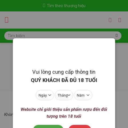
Skip
Tìm theo thương hiệu
to
content
Tìm
kiếm:
Marselan
Trang chủ
/
Rượu vang
/
Giống nho
/
Marselan
Vui lòng cung cấp thông tin
LỌC
QUÝ KHÁCH ĐÃ ĐỦ 18 TUỔI
Website chỉ giới thiệu sản phẩm rượu đến đối
Không tìm thấy sản phẩm nào khớp với lựa chọn của bạn.
tượng trên 18 tuổi