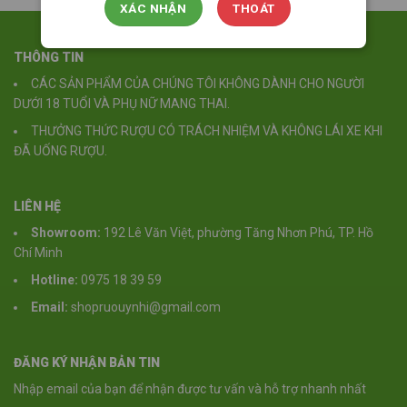
XÁC NHẬN
THOÁT
THÔNG TIN
CÁC SẢN PHẨM CỦA CHÚNG TÔI KHÔNG DÀNH CHO NGƯỜI
DƯỚI 18 TUỔI VÀ PHỤ NỮ MANG THAI.
THƯỞNG THỨC RƯỢU CÓ TRÁCH NHIỆM VÀ KHÔNG LÁI XE KHI
ĐÃ UỐNG RƯỢU.
LIÊN HỆ
Showroom:
192 Lê Văn Việt, phường Tăng Nhơn Phú, TP. Hồ
Chí Minh
Hotline:
0975 18 39 59
Email:
shopruouynhi@gmail.com
ĐĂNG KÝ NHẬN BẢN TIN
Nhập email của bạn để nhận được tư vấn và hỗ trợ nhanh nhất