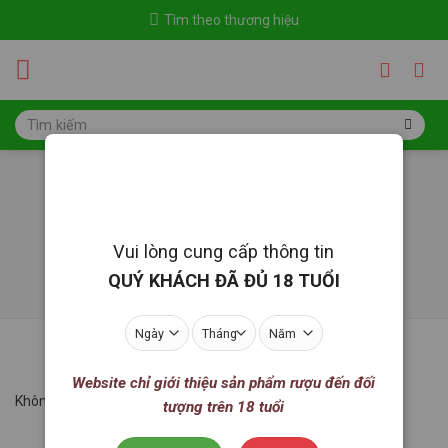
Skip
Tìm theo thương hiệu
to
content
Tìm
kiếm:
Quà tặng hoa sáp
Trang chủ
/
Trái cây - Giỏ trái cây
/
Quà tặng hoa sáp
Vui lòng cung cấp thông tin
LỌC
QUÝ KHÁCH ĐÃ ĐỦ 18 TUỔI
Website chỉ giới thiệu sản phẩm rượu đến đối
Không tìm thấy sản phẩm nào khớp với lựa chọn của bạn.
tượng trên 18 tuổi