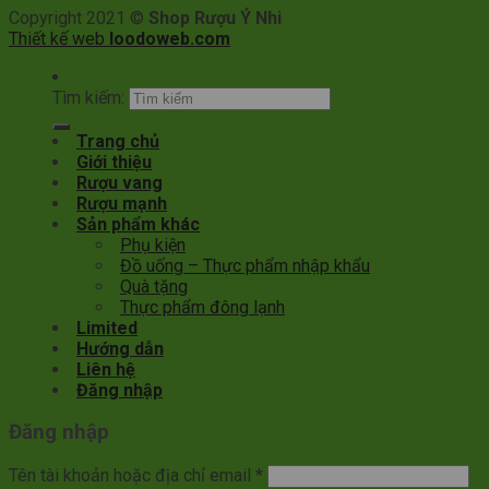
Copyright 2021 ©
Shop Rượu Ý Nhi
Thiết kế web
loodoweb.com
Tìm kiếm:
Trang chủ
Giới thiệu
Rượu vang
Rượu mạnh
Sản phẩm khác
Phụ kiện
Đồ uống – Thực phẩm nhập khẩu
Quà tặng
Thực phẩm đông lạnh
Limited
Hướng dẫn
Liên hệ
Đăng nhập
Đăng nhập
Tên tài khoản hoặc địa chỉ email
*