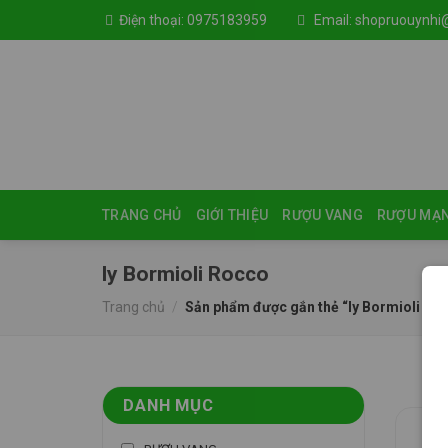
Skip
Điện thoại:
0975183959
Email:
shopruouynhi
to
content
TRANG CHỦ
GIỚI THIỆU
RƯỢU VANG
RƯỢU MẠ
ly Bormioli Rocco
Trang chủ
/
Sản phẩm được gắn thẻ “ly Bormioli Ro
DANH MỤC