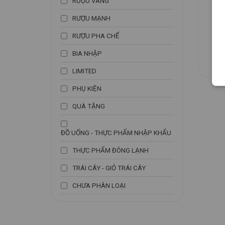
RƯỢU VANG
Ly 
RƯỢU MẠNH
RƯỢU PHA CHẾ
BIA NHẬP
LIMITED
PHỤ KIỆN
QUÀ TẶNG
ĐỒ UỐNG - THỰC PHẨM NHẬP KHẨU
THỰC PHẨM ĐÔNG LẠNH
TRÁI CÂY - GIỎ TRÁI CÂY
CHƯA PHÂN LOẠI