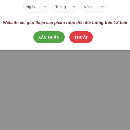
LY RƯỢU MẠNH
rượu thủy tinh Rock Bar 7cl
(Bormioli Rocco)
Website chỉ giới thiệu sản phẩm rượu đến đối tượng trên 18 tuổi
180.000
VNĐ
XÁC NHẬN
THOÁT