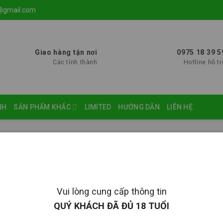
@gmail.com
Giao hàng tận nơi
0975 18 39 5
Các tỉnh thành
Hotline hỗ tr
NH
SẢN PHẨM KHÁC
LIMITED
HƯỚNG DẪN
LIÊN HỆ
Hiển th
cco”
Vui lòng cung cấp thông tin
QUÝ KHÁCH ĐÃ ĐỦ 18 TUỔI