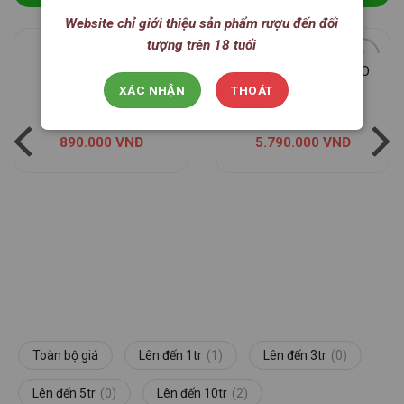
Website chỉ giới thiệu sản phẩm rượu đến đối
tượng trên 18 tuổi
RƯỢU HENNESSY
RƯỢU HENNESSY XO
VERY SPECIAL
JEAN-MICHEL
XÁC NHẬN
THOÁT
OTHONIEL
890.000
VNĐ
5.790.000
VNĐ
Toàn bộ giá
Lên đến 1tr
(1)
Lên đến 3tr
(0)
Lên đến 5tr
(0)
Lên đến 10tr
(2)