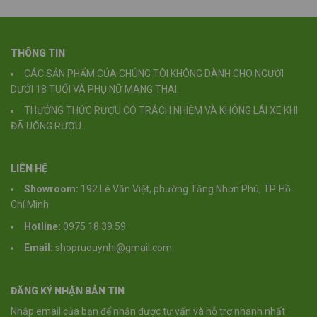
THÔNG TIN
CÁC SẢN PHẨM CỦA CHÚNG TÔI KHÔNG DÀNH CHO NGƯỜI
DƯỚI 18 TUỔI VÀ PHỤ NỮ MANG THAI.
THƯỞNG THỨC RƯỢU CÓ TRÁCH NHIỆM VÀ KHÔNG LÁI XE KHI
ĐÃ UỐNG RƯỢU.
LIÊN HỆ
Showroom:
192 Lê Văn Việt, phường Tăng Nhơn Phú, TP. Hồ
Chí Minh
Hotline:
0975 18 39 59
Email:
shopruouynhi@gmail.com
ĐĂNG KÝ NHẬN BẢN TIN
Nhập email của bạn để nhận được tư vấn và hỗ trợ nhanh nhất