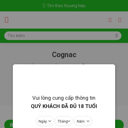
Skip
Tìm theo thương hiệu
to
content
Tìm
kiếm:
Cognac
Trang chủ
/
Rượu mạnh
/
Cognac
LỌC
Vui lòng cung cấp thông tin
QUÝ KHÁCH ĐÃ ĐỦ 18 TUỔI
BÁN CHẠY NHẤT