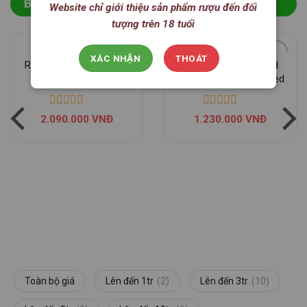
BÁN CHẠY NHẤT
Website chỉ giới thiệu sản phẩm rượu đến đối
tượng trên 18 tuổi
XÁC NHẬN
THOÁT
Rượu Vang Due Palme
Rượu Vang Le Grand
Selvarossa Riserva
Noir Les Reserves Red
2.090.000
VNĐ
1.230.000
VNĐ
Toàn bộ giá
Lên đến 1tr
(2)
Lên đến 3tr
(10)