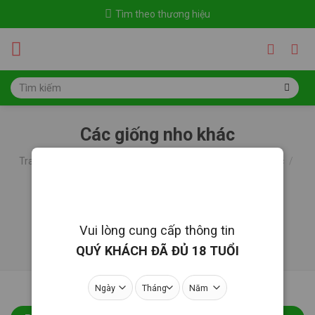
Skip
Tìm theo thương hiệu
to
content
Tìm
kiếm:
Các giống nho khác
Trang chủ
/
Rượu vang
/
Giống nho
/
Các giống nho khác
/
Trang 2
LỌC
Vui lòng cung cấp thông tin
QUÝ KHÁCH ĐÃ ĐỦ 18 TUỔI