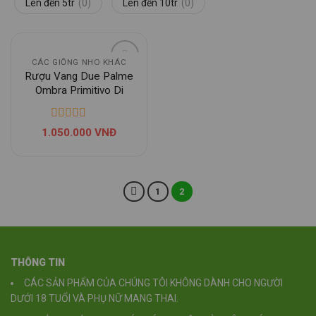
Lên đến 5tr
(0)
Lên đến 10tr
(0)
CÁC GIỐNG NHO KHÁC
Rượu Vang Due Palme
Ombra Primitivo Di
Manduria Dop
1.050.000
VNĐ
1
2
THÔNG TIN
CÁC SẢN PHẨM CỦA CHÚNG TÔI KHÔNG DÀNH CHO NGƯỜI
DƯỚI 18 TUỔI VÀ PHỤ NỮ MANG THAI.