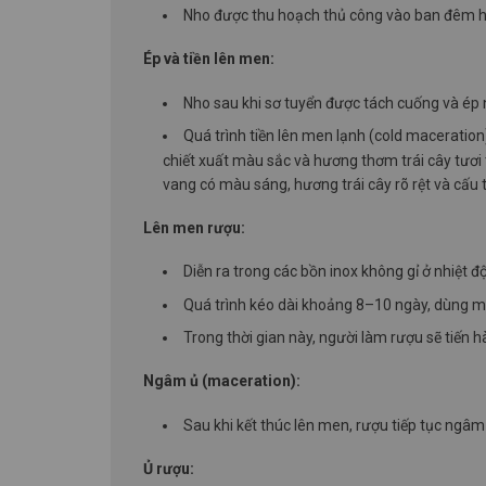
Nho được thu hoạch thủ công vào ban đêm ho
Ép và tiền lên men:
Nho sau khi sơ tuyển được tách cuống và ép 
Quá trình tiền lên men lạnh (cold maceration
chiết xuất màu sắc và hương thơm trái cây tươi
vang có màu sáng, hương trái cây rõ rệt và cấu
Lên men rượu:
Diễn ra trong các bồn inox không gỉ ở nhiệt 
Quá trình kéo dài khoảng 8–10 ngày, dùng m
Trong thời gian này, người làm rượu sẽ tiến
Ngâm ủ (maceration):
Sau khi kết thúc lên men, rượu tiếp tục ngâm
Ủ rượu: