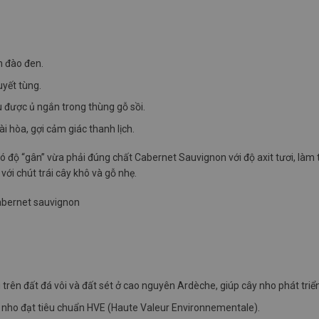
h đào đen.
uyết tùng.
u được ủ ngắn trong thùng gỗ sồi.
 hòa, gợi cảm giác thanh lịch.
ộ “gân” vừa phải đúng chất Cabernet Sauvignon với độ axit tươi, làm 
với chút trái cây khô và gỗ nhẹ.
rên đất đá vôi và đất sét ở cao nguyên Ardèche, giúp cây nho phát triể
 nho đạt tiêu chuẩn HVE (Haute Valeur Environnementale).