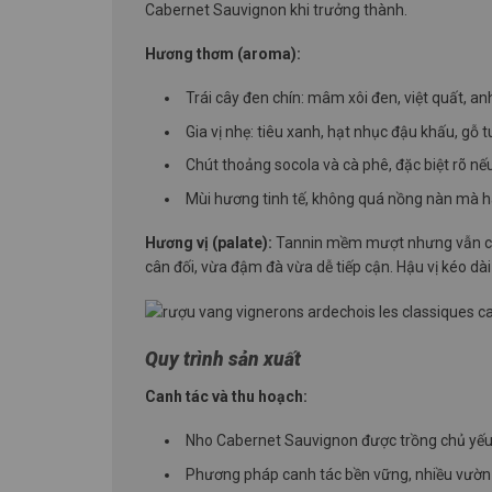
Cabernet Sauvignon khi trưởng thành.
Hương thơm (aroma):
Trái cây đen chín: mâm xôi đen, việt quất, an
Gia vị nhẹ: tiêu xanh, hạt nhục đậu khấu, gỗ t
Chút thoảng socola và cà phê, đặc biệt rõ nế
Mùi hương tinh tế, không quá nồng nàn mà hài
Hương vị (palate):
Tannin mềm mượt nhưng vẫn có đ
cân đối, vừa đậm đà vừa dễ tiếp cận. Hậu vị kéo dài 
Quy trình sản xuất
Canh tác và thu hoạch:
Nho Cabernet Sauvignon được trồng chủ yếu t
Phương pháp canh tác bền vững, nhiều vườn