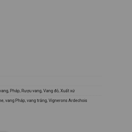
 vang
,
Pháp
,
Rượu vang
,
Vang đỏ
,
Xuất xứ
he
,
vang Pháp
,
vang trắng
,
Vignerons Ardechois