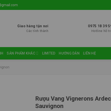
@gmail.com
Giao hàng tận nơi
0975 18 39 5
Các tỉnh thành
Hotline hỗ tr
NH
SẢN PHẨM KHÁC
LIMITED
HƯỚNG DẪN
LIÊN HỆ
vignon
Rượu Vang Vignerons Ardec
Sauvignon