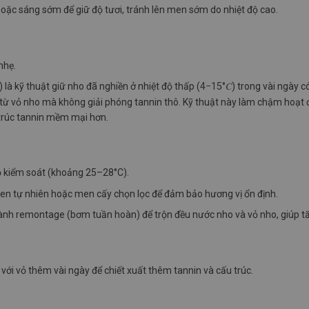
ặc sáng sớm để giữ độ tươi, tránh lên men sớm do nhiệt độ cao.
nhẹ.
)
là kỹ thuật giữ nho đã nghiền ở nhiệt độ thấp
(
4−15°𝐶
)
trong vài ngày
c
 từ vỏ nho mà không giải phóng tannin thô.
Kỹ thuật này làm chậm hoạt đ
 trúc tannin mềm mại hơn.
độ kiểm soát (khoảng 25–28°C).
en tự nhiên hoặc men cấy chọn lọc để đảm bảo hương vị ổn định.
 hành remontage (bơm tuần hoàn) để trộn đều nước nho và vỏ nho, giúp 
 với vỏ thêm vài ngày để chiết xuất thêm tannin và cấu trúc.