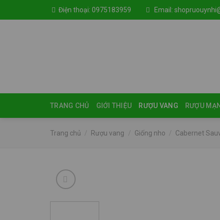
Skip
Điện thoại:
0975183959
Email:
shopruouynhi
to
content
TRANG CHỦ
GIỚI THIỆU
RƯỢU VANG
RƯỢU MẠ
Trang chủ
/
Rượu vang
/
Giống nho
/
Cabernet Sau