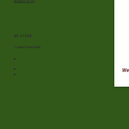
Hotline hỗ trợ
8h-21h30
7 ngày trong tuần
Web