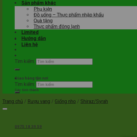
Sản phẩm khác
Phụ kiện
Đồ uống – Thực phẩm nhập khẩu
Quà tặng
Thực phẩm đông lạnh
Limited
Hướng dẫn
Liên hệ
Tìm kiếm:
Giao hàng tận nơi
Tìm kiếm:
Các tỉnh thành
Trang chủ
/
Rượu vang
/
Giống nho
/
Shiraz/Syrah
0975 18 39 59