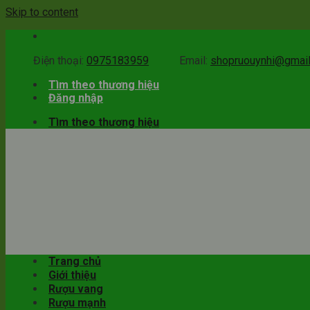
Skip to content
Điện thoại:
0975183959
Email:
shopruouynhi@gmai
Tìm theo thương hiệu
Đăng nhập
Tìm theo thương hiệu
Trang chủ
Giới thiệu
Rượu vang
Rượu mạnh